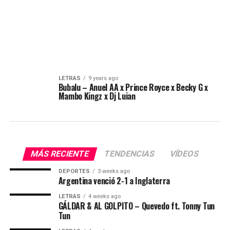
LETRAS
9 years ago
Bubalu – Anuel AA x Prince Royce x Becky G x
Mambo Kingz x Dj Luian
MÁS RECIENTE
TENDENCIAS
VÍDEOS
DEPORTES
3 weeks ago
Argentina venció 2-1 a Inglaterra
LETRAS
4 weeks ago
GÁLDAR & AL GOLPITO – Quevedo ft. Tonny Tun
Tun