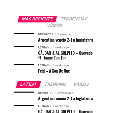
MÁS RECIENTE
TENDENCIAS
VÍDEOS
DEPORTES
3 weeks ago
Argentina venció 2-1 a Inglaterra
LETRAS
4 weeks ago
GÁLDAR & AL GOLPITO – Quevedo
ft. Tonny Tun Tun
LETRAS
4 weeks ago
Feid – A Xon De Que
LATEST
TRENDING
VIDEOS
DEPORTES
3 weeks ago
Argentina venció 2-1 a Inglaterra
LETRAS
4 weeks ago
GÁLDAR & AL GOLPITO – Quevedo