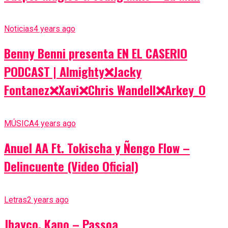
Noticias
4 years ago
Benny Benni presenta EN EL CASERIO
PODCAST | Almighty❌Jacky
Fontanez❌Xavi❌Chris Wandell❌Arkey_O
MÚSICA
4 years ago
Anuel AA Ft. Tokischa y Ñengo Flow –
Delincuente (Video Oficial)
Letras
2 years ago
Jhayco, Kapo – Passoa