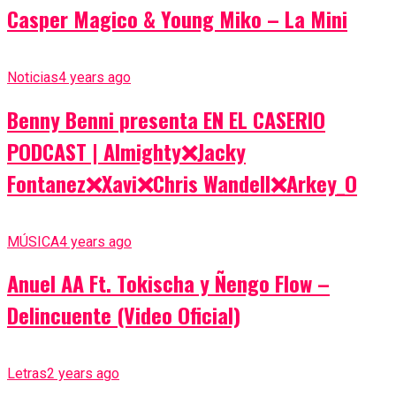
Casper Magico & Young Miko – La Mini
Noticias
4 years ago
Benny Benni presenta EN EL CASERIO
PODCAST | Almighty❌Jacky
Fontanez❌Xavi❌Chris Wandell❌Arkey_O
MÚSICA
4 years ago
Anuel AA Ft. Tokischa y Ñengo Flow –
Delincuente (Video Oficial)
Letras
2 years ago