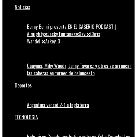
Noticias
Benny Benni presenta EN EL CASERIO PODCAST |
Almighty❌Jacky Fontanez❌Xavi❌Chris
Wandell❌Arkey_O
Guaynna, Miky Woodz, Lenny Tavarez y otros se arrancan
las cabezas en torneo de baloncesto
Deportes
Argentina venció 2-1 a Inglaterra
TECNOLOGIA
Hulu hires Google marketing veteran Kelly Campbell as