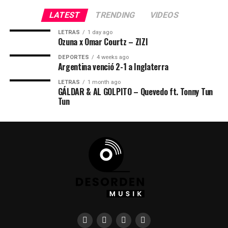
LATEST
TRENDING
VIDEOS
LETRAS
1 day ago
Ozuna x Omar Courtz – ZIZI
DEPORTES
4 weeks ago
Argentina venció 2-1 a Inglaterra
LETRAS
1 month ago
GÁLDAR & AL GOLPITO – Quevedo ft. Tonny Tun
Tun