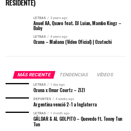
RESIDENTE)
LETRAS
3 years ago
Anuel AA, Quavo feat. DJ Luian, Mambo Kingz –
Baby
LETRAS
4 years ago
Ozuna – Mañana (Video Oficial) | Ozutochi
MÁS RECIENTE
TENDENCIAS
VÍDEOS
LETRAS
1 day ago
Ozuna x Omar Courtz – ZIZI
DEPORTES
4 weeks ago
Argentina venció 2-1 a Inglaterra
LETRAS
1 month ago
GÁLDAR & AL GOLPITO – Quevedo ft. Tonny Tun
Tun