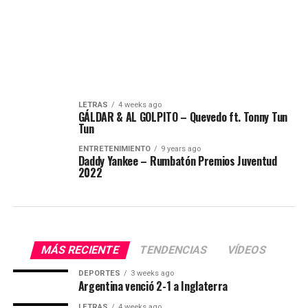
LETRAS
4 weeks ago
GÁLDAR & AL GOLPITO – Quevedo ft. Tonny Tun
Tun
ENTRETENIMIENTO
9 years ago
Daddy Yankee – Rumbatón Premios Juventud
2022
MÁS RECIENTE
TENDENCIAS
VÍDEOS
DEPORTES
3 weeks ago
Argentina venció 2-1 a Inglaterra
LETRAS
4 weeks ago