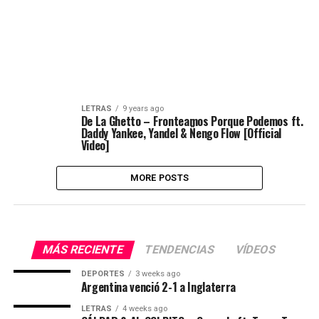
LETRAS
9 years ago
De La Ghetto – Fronteamos Porque Podemos ft.
Daddy Yankee, Yandel & Ñengo Flow [Official
Video]
MORE POSTS
MÁS RECIENTE
TENDENCIAS
VÍDEOS
DEPORTES
3 weeks ago
Argentina venció 2-1 a Inglaterra
LETRAS
4 weeks ago