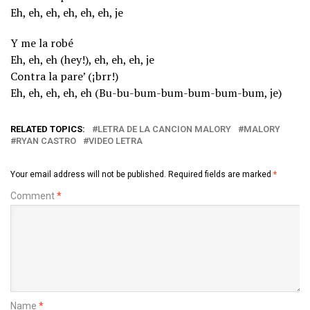
Eh, eh, eh, eh, eh, eh, je
Y me la robé
Eh, eh, eh (hey!), eh, eh, eh, je
Contra la pare’ (¡brr!)
Eh, eh, eh, eh, eh (Bu-bu-bum-bum-bum-bum-bum, je)
RELATED TOPICS:
LETRA DE LA CANCION MALORY
MALORY
RYAN CASTRO
VIDEO LETRA
Your email address will not be published.
Required fields are marked
*
Comment
*
Name
*