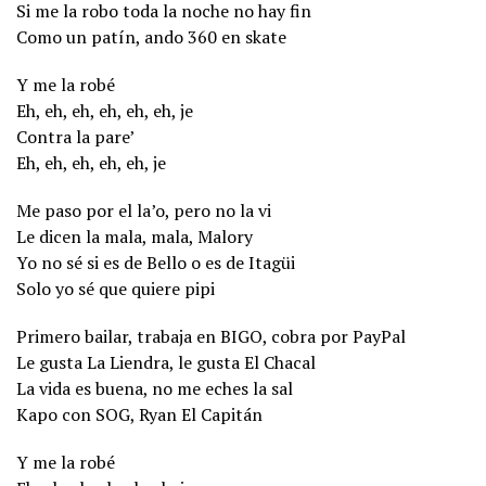
Si me la robo toda la noche no hay fin
Como un patín, ando 360 en skate
Y me la robé
Eh, eh, eh, eh, eh, eh, je
Contra la pare’
Eh, eh, eh, eh, eh, je
Me paso por el la’o, pero no la vi
Le dicen la mala, mala, Malory
Yo no sé si es de Bello o es dе Itagüi
Solo yo sé que quiere pipi
Primеro bailar, trabaja en BIGO, cobra por PayPal
Le gusta La Liendra, le gusta El Chacal
La vida es buena, no me eches la sal
Kapo con SOG, Ryan El Capitán
Y me la robé