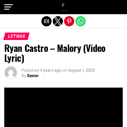
Exit mobile version
LETRAS
Ryan Castro – Malory (Video
Lyric)
Published
4 years ago
on
August 1, 2022
By
Xavier